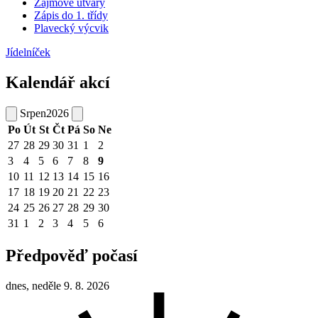
Zájmové útvary
Zápis do 1. třídy
Plavecký výcvik
Jídelníček
Kalendář akcí
Srpen
2026
Po
Út
St
Čt
Pá
So
Ne
27
28
29
30
31
1
2
3
4
5
6
7
8
9
10
11
12
13
14
15
16
17
18
19
20
21
22
23
24
25
26
27
28
29
30
31
1
2
3
4
5
6
Předpověď počasí
dnes, neděle 9. 8. 2026