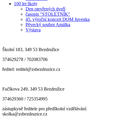
100 let školy
Den otevřených dveří
časopis "STOLETNÍK"
45. výroční koncert DOM Juvenka
Pěvecký soubor Amálka
Výstava
Školní 183, 349 53 Bezdružice
374629278 / 702083706
ředitel: reditel@zsbezdruzice.cz
Fučíkova 249, 349 53 Bezdružice
374629360 / 725354995
zástupkyně ředitele pro předškolní vzdělávání:
skolka@zsbezdruzice.cz