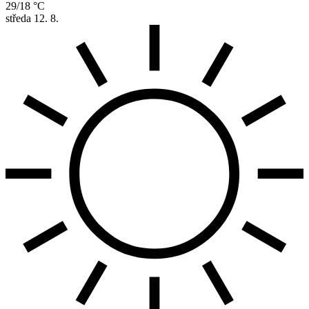
29/18 °C
středa
12. 8.