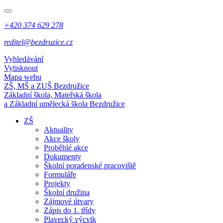
+420 374 629 278
reditel@bezdruzice.cz
Vyhledávání
Vytisknout
Mapa webu
ZŠ, MŠ a ZUŠ Bezdružice
Základní škola, Mateřská škola
a Základní umělecká škola Bezdružice
ZŠ
Aktuality
Akce školy
Proběhlé akce
Dokumenty
Školní poradenské pracoviště
Formuláře
Projekty
Školní družina
Zájmové útvary
Zápis do 1. třídy
Plavecký výcvik