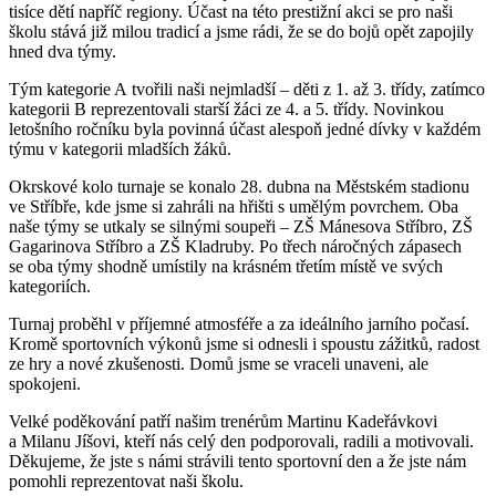
tisíce dětí napříč regiony. Účast na této prestižní akci se pro naši
školu stává již milou tradicí a jsme rádi, že se do bojů opět zapojily
hned dva týmy.
Tým kategorie A tvořili naši nejmladší – děti z 1. až 3. třídy, zatímco
kategorii B reprezentovali starší žáci ze 4. a 5. třídy. Novinkou
letošního ročníku byla povinná účast alespoň jedné dívky v každém
týmu v kategorii mladších žáků.
Okrskové kolo turnaje se konalo 28. dubna na Městském stadionu
ve Stříbře, kde jsme si zahráli na hřišti s umělým povrchem. Oba
naše týmy se utkaly se silnými soupeři – ZŠ Mánesova Stříbro, ZŠ
Gagarinova Stříbro a ZŠ Kladruby. Po třech náročných zápasech
se oba týmy shodně umístily na krásném třetím místě ve svých
kategoriích.
Turnaj proběhl v příjemné atmosféře a za ideálního jarního počasí.
Kromě sportovních výkonů jsme si odnesli i spoustu zážitků, radost
ze hry a nové zkušenosti. Domů jsme se vraceli unaveni, ale
spokojeni.
Velké poděkování patří našim trenérům Martinu Kadeřávkovi
a Milanu Jíšovi, kteří nás celý den podporovali, radili a motivovali.
Děkujeme, že jste s námi strávili tento sportovní den a že jste nám
pomohli reprezentovat naši školu.