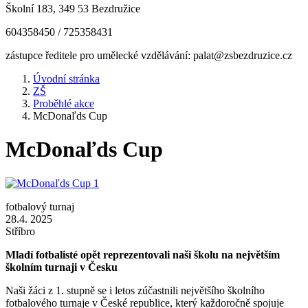
Školní 183, 349 53 Bezdružice
604358450 / 725358431
zástupce ředitele pro umělecké vzdělávání: palat@zsbezdruzice.cz
Úvodní stránka
ZŠ
Proběhlé akce
McDonaľds Cup
McDonaľds Cup
fotbalový turnaj
28.4. 2025
Stříbro
Mladí fotbalisté opět reprezentovali naši školu na největším
školním turnaji v Česku
Naši žáci z 1. stupně se i letos zúčastnili největšího školního
fotbalového turnaje v České republice, který každoročně spojuje