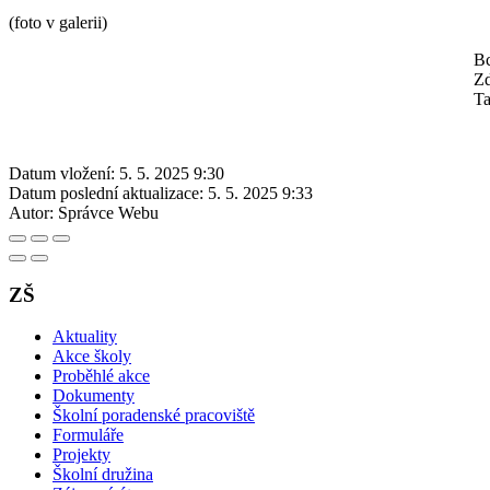
(foto v galerii)
Bc
Z
Ta
Datum vložení:
5. 5. 2025 9:30
Datum poslední aktualizace:
5. 5. 2025 9:33
Autor:
Správce Webu
ZŠ
Aktuality
Akce školy
Proběhlé akce
Dokumenty
Školní poradenské pracoviště
Formuláře
Projekty
Školní družina