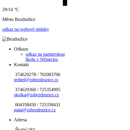
29/14 °C
Město Bezdružice
odkaz na webové stránky
Odkazy
odkaz na partnerskou
školu v Německu
Kontakt
374629278 / 702083706
reditel@zsbezdruzice.cz
​
374629360 / 725354995
skolka@zsbezdruzice.cz
604358450 / 725358431
palat@zsbezdruzice.cz
Adresa
Š
kolní 183