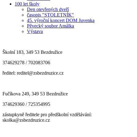
100 let školy
Den otevřených dveří
časopis "STOLETNÍK"
45. výroční koncert DOM Juvenka
Pěvecký soubor Amálka
Výstava
Školní 183, 349 53 Bezdružice
374629278 / 702083706
ředitel: reditel@zsbezdruzice.cz
Fučíkova 249, 349 53 Bezdružice
374629360 / 725354995
zástupkyně ředitele pro předškolní vzdělávání:
skolka@zsbezdruzice.cz