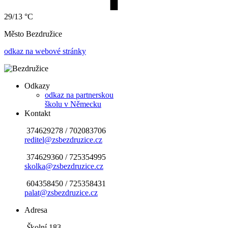
29/13 °C
Město Bezdružice
odkaz na webové stránky
Odkazy
odkaz na partnerskou
školu v Německu
Kontakt
374629278 / 702083706
reditel@zsbezdruzice.cz
​
374629360 / 725354995
skolka@zsbezdruzice.cz
604358450 / 725358431
palat@zsbezdruzice.cz
Adresa
Š
kolní 183