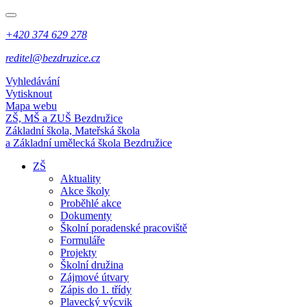
+420 374 629 278
reditel@bezdruzice.cz
Vyhledávání
Vytisknout
Mapa webu
ZŠ, MŠ a ZUŠ Bezdružice
Základní škola, Mateřská škola
a Základní umělecká škola Bezdružice
ZŠ
Aktuality
Akce školy
Proběhlé akce
Dokumenty
Školní poradenské pracoviště
Formuláře
Projekty
Školní družina
Zájmové útvary
Zápis do 1. třídy
Plavecký výcvik